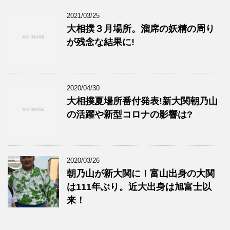
2021/03/25
大相撲３月場所。溜席の妖精の周り
が残念な結果に!
2020/04/30
大相撲夏場所番付発表!新大関朝乃山
の活躍や新型コロナの影響は?
2020/03/26
朝乃山が新大関に！富山出身の大関
は111年ぶり。近大出身は旭富士以
来！