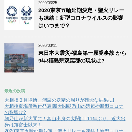
2020/03/25
2020東京五輪延期決定・聖火リレー
も凍結！新型コロナウイルスの影響
はいつまで？
2020/03/11
東日本大震災•福島第一原発事故 から
9年!福島県双葉郡の現状は?
最近の投稿
大相撲３月場所。溜席の妖精の周りが残念な結果に!
大相撲夏場所番付発表!新大関朝乃山の活躍や新型コロナ
の影響は?
朝乃山が新大関に！富山出身の大関は111年ぶり。近大出
身は旭富士以来！
2020東京五輪延期決定・聖火リレーも凍結！新型コロナ