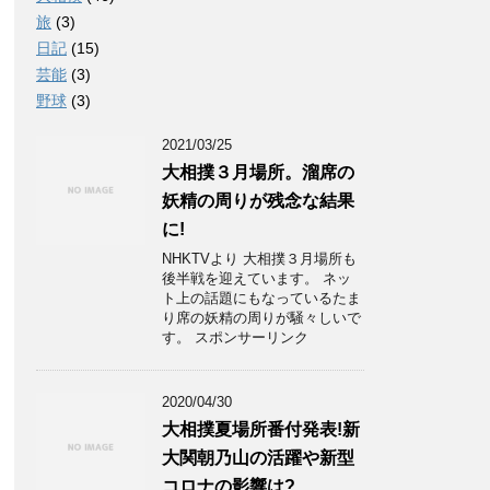
旅
(3)
日記
(15)
芸能
(3)
野球
(3)
2021/03/25
大相撲３月場所。溜席の
妖精の周りが残念な結果
に!
NHKTVより 大相撲３月場所も
後半戦を迎えています。 ネッ
ト上の話題にもなっているたま
り席の妖精の周りが騒々しいで
す。 スポンサーリンク
2020/04/30
大相撲夏場所番付発表!新
大関朝乃山の活躍や新型
コロナの影響は?