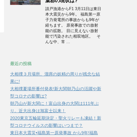
葉郡の現状は?
請戸漁港からF1 3月11日は東日
本大震災から9年。 福島第一原
子力発電所の事故からも9年が
経ちます。 原発事故での放射
能の拡散。 目に見えない放射
能で汚染された相双地区。 そ
んな中、常 ...
最近の投稿
大相撲３月場所。溜席の妖精の周りが残念な結
果に!
大相撲夏場所番付発表!新大関朝乃山の活躍や新
型コロナの影響は?
朝乃山が新大関に！富山出身の大関は111年ぶ
り。近大出身は旭富士以来！
2020東京五輪延期決定・聖火リレーも凍結！新
型コロナウイルスの影響はいつまで？
東日本大震災•福島第一原発事故 から9年!福島