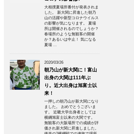
大相撲夏場所番付が発表されま
した。 新大関に昇進した朝乃
山の活躍や新型コロナウイルス
の影響が気になります。 夏場
所は開催されるのでしょうか？
春場所のような無観客の開催
か？あるいは中止！ 気になる
夏場 ...
2020/03/26
朝乃山が新大関に！富山
出身の大関は111年ぶ
り。近大出身は旭富士以
来！
一押しの朝乃山が新大関になり
ました。 おめでとうございま
す。 近畿大学出身者としては
横綱旭富士以来の大関です。
無観客の大阪場所での成績が評
価され新大関に昇進しました。
後半の2横綱戦での連敗で場所