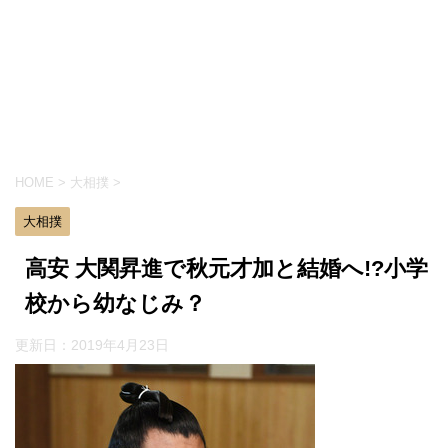
HOME
>
大相撲
>
大相撲
高安 大関昇進で秋元才加と結婚へ!?小学
校から幼なじみ？
更新日：
2019年4月23日