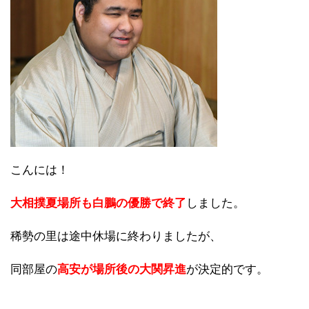
こんには！
大相撲夏場所も白鵬の優勝で終了
しました。
稀勢の里は途中休場に終わりましたが、
同部屋の
高安が場所後の大関昇進
が決定的です。