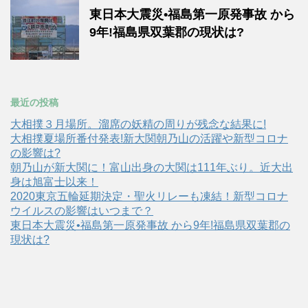
東日本大震災•福島第一原発事故 から
9年!福島県双葉郡の現状は?
最近の投稿
大相撲３月場所。溜席の妖精の周りが残念な結果に!
大相撲夏場所番付発表!新大関朝乃山の活躍や新型コロナ
の影響は?
朝乃山が新大関に！富山出身の大関は111年ぶり。近大出
身は旭富士以来！
2020東京五輪延期決定・聖火リレーも凍結！新型コロナ
ウイルスの影響はいつまで？
東日本大震災•福島第一原発事故 から9年!福島県双葉郡の
現状は?