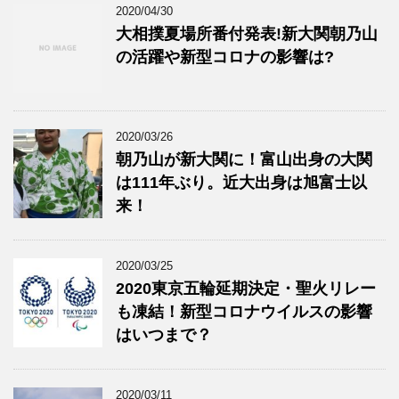
2020/04/30
大相撲夏場所番付発表!新大関朝乃山
の活躍や新型コロナの影響は?
2020/03/26
朝乃山が新大関に！富山出身の大関
は111年ぶり。近大出身は旭富士以
来！
2020/03/25
2020東京五輪延期決定・聖火リレー
も凍結！新型コロナウイルスの影響
はいつまで？
2020/03/11