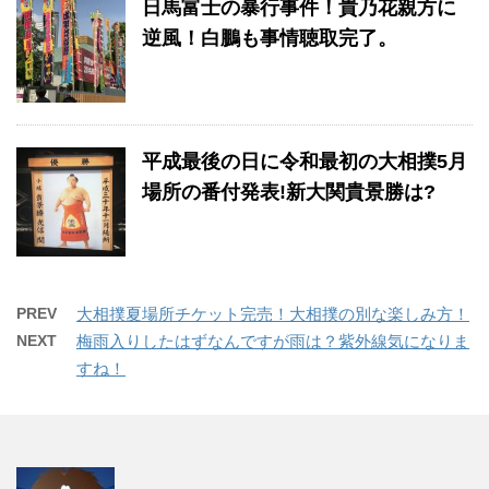
日馬富士の暴行事件！貴乃花親方に
逆風！白鵬も事情聴取完了。
平成最後の日に令和最初の大相撲5月
場所の番付発表!新大関貴景勝は?
PREV
大相撲夏場所チケット完売！大相撲の別な楽しみ方！
NEXT
梅雨入りしたはずなんですが雨は？紫外線気になりま
すね！