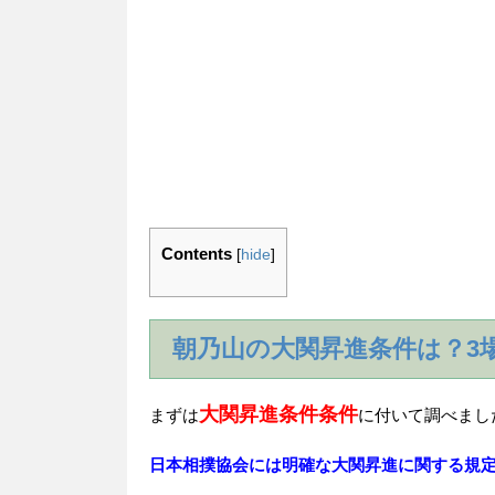
Contents
[
hide
]
朝乃山の大関昇進条件は？3
大関昇進条件条件
まずは
に付いて調べまし
日本相撲協会には明確な大関昇進に関する規