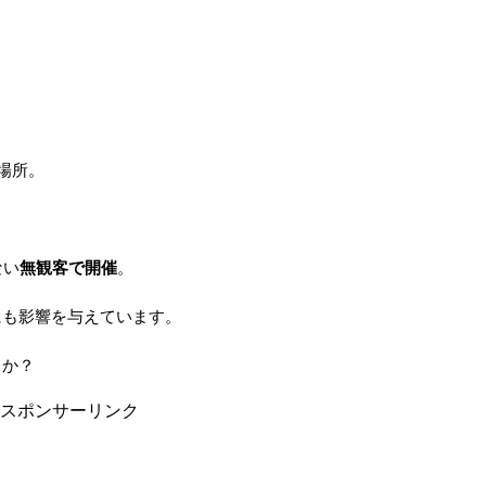
場所。
ない
無観客で開催
。
にも影響を与えています。
うか？
スポンサーリンク