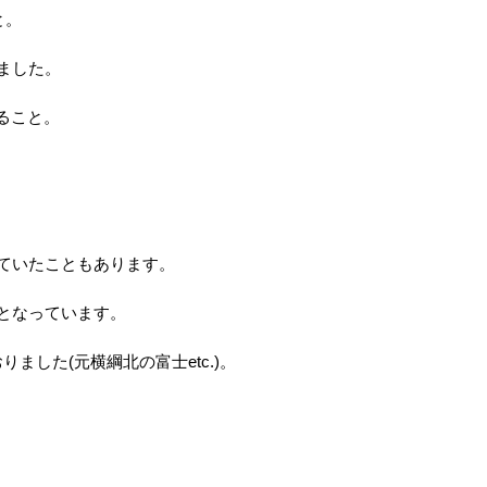
と。
ました。
ること。
れていたこともあります。
上となっています。
ました(元横綱北の富士etc.)。