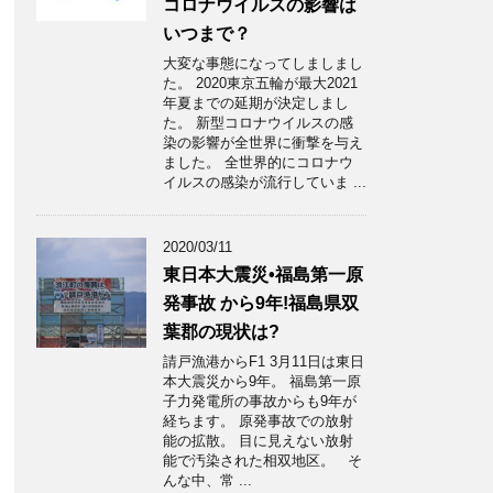
コロナウイルスの影響は
いつまで？
大変な事態になってしましまし
た。 2020東京五輪が最大2021
年夏までの延期が決定しまし
た。 新型コロナウイルスの感
染の影響が全世界に衝撃を与え
ました。 全世界的にコロナウ
イルスの感染が流行していま ...
2020/03/11
東日本大震災•福島第一原
発事故 から9年!福島県双
葉郡の現状は?
請戸漁港からF1 3月11日は東日
本大震災から9年。 福島第一原
子力発電所の事故からも9年が
経ちます。 原発事故での放射
能の拡散。 目に見えない放射
能で汚染された相双地区。 そ
んな中、常 ...