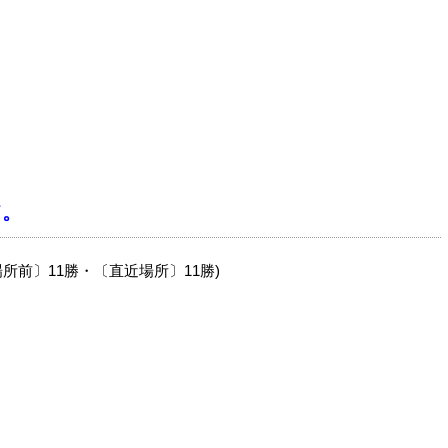
て。
場所前〕11勝・〔直近場所〕11勝)