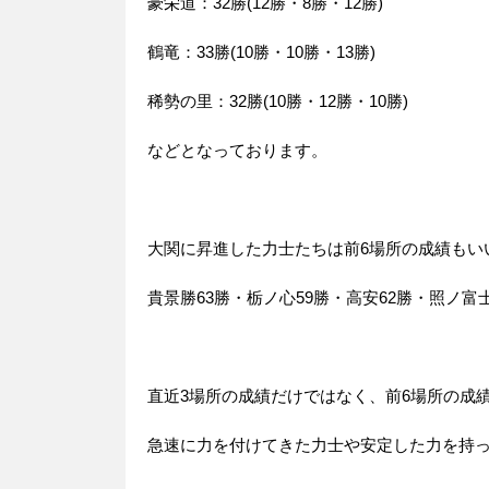
豪栄道：32勝(12勝・8勝・12勝)
鶴竜：33勝(10勝・10勝・13勝)
稀勢の里：32勝(10勝・12勝・10勝)
などとなっております。
大関に昇進した力士たちは前6場所の成績もい
貴景勝63勝・栃ノ心59勝・高安62勝・照ノ富士
直近3場所の成績だけではなく、前6場所の成
急速に力を付けてきた力士や安定した力を持