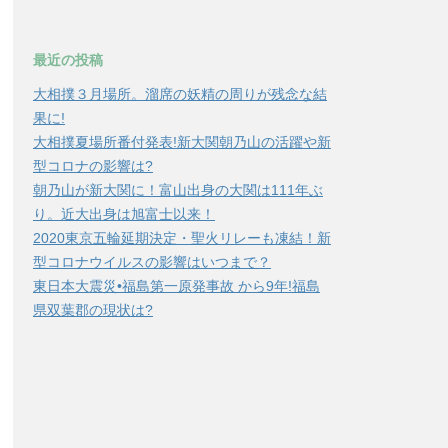
最近の投稿
大相撲３月場所。溜席の妖精の周りが残念な結
果に!
大相撲夏場所番付発表!新大関朝乃山の活躍や新
型コロナの影響は?
朝乃山が新大関に！富山出身の大関は111年ぶ
り。近大出身は旭富士以来！
2020東京五輪延期決定・聖火リレーも凍結！新
型コロナウイルスの影響はいつまで？
東日本大震災•福島第一原発事故 から9年!福島
県双葉郡の現状は?