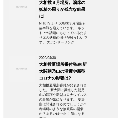
大相撲３月場所。溜席の
妖精の周りが残念な結果
に!
NHKTVより 大相撲３月場所も
後半戦を迎えています。 ネッ
ト上の話題にもなっているたま
り席の妖精の周りが騒々しいで
す。 スポンサーリンク
2020/04/30
大相撲夏場所番付発表!新
大関朝乃山の活躍や新型
コロナの影響は?
大相撲夏場所番付が発表されま
した。 新大関に昇進した朝乃
山の活躍や新型コロナウイルス
の影響が気になります。 夏場
所は開催されるのでしょうか？
春場所のような無観客の開催
か？あるいは中止！ 気になる