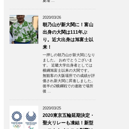
夏場 ...
2020/03/26
朝乃山が新大関に！富山
出身の大関は111年ぶ
り。近大出身は旭富士以
来！
一押しの朝乃山が新大関になり
ました。 おめでとうございま
す。 近畿大学出身者としては
横綱旭富士以来の大関です。
無観客の大阪場所での成績が評
価され新大関に昇進しました。
後半の2横綱戦での連敗で場所
後 ...
2020/03/25
2020東京五輪延期決定・
聖火リレーも凍結！新型