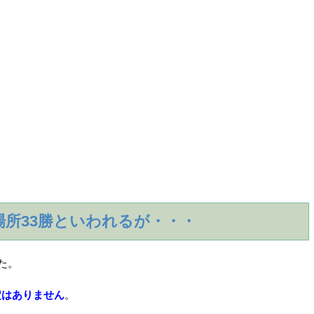
場所33勝といわれるが・・・
た。
定はありません
。