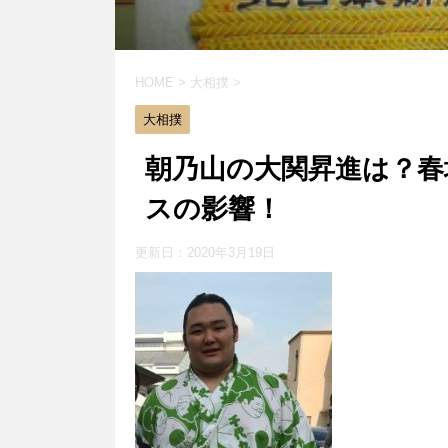
HOME
>
大相撲
>
大相撲
朝乃山の大関昇進は？春
スの影響！
更新日：
2020年3月19日