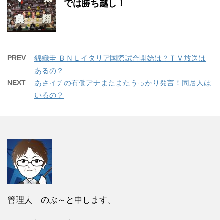
では勝ち越し！
PREV
錦織圭 ＢＮＬイタリア国際試合開始は？ＴＶ放送は
あるの？
NEXT
あさイチの有働アナまたまたうっかり発言！同居人は
いるの？
管理人 のぶ～と申します。