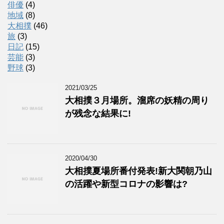
俳優
(4)
地域
(8)
大相撲
(46)
旅
(3)
日記
(15)
芸能
(3)
野球
(3)
2021/03/25
大相撲３月場所。溜席の妖精の周り
が残念な結果に!
2020/04/30
大相撲夏場所番付発表!新大関朝乃山
の活躍や新型コロナの影響は?