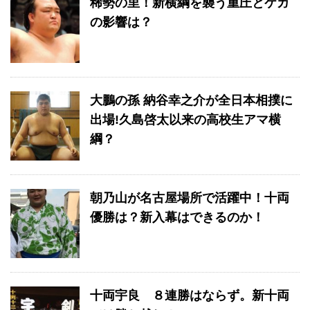
稀勢の里！新横綱を襲う重圧とケガ
の影響は？
大鵬の孫 納谷幸之介が全日本相撲に
出場!久島啓太以来の高校生アマ横
綱？
朝乃山が名古屋場所で活躍中！十両
優勝は？新入幕はできるのか！
十両宇良 ８連勝はならず。新十両