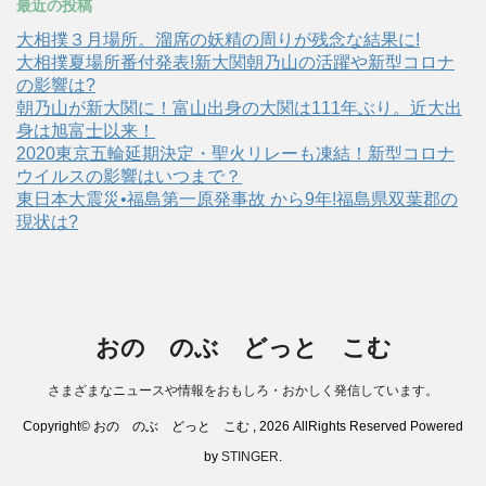
最近の投稿
大相撲３月場所。溜席の妖精の周りが残念な結果に!
大相撲夏場所番付発表!新大関朝乃山の活躍や新型コロナ
の影響は?
朝乃山が新大関に！富山出身の大関は111年ぶり。近大出
身は旭富士以来！
2020東京五輪延期決定・聖火リレーも凍結！新型コロナ
ウイルスの影響はいつまで？
東日本大震災•福島第一原発事故 から9年!福島県双葉郡の
現状は?
おの のぶ どっと こむ
さまざまなニュースや情報をおもしろ・おかしく発信しています。
Copyright© おの のぶ どっと こむ , 2026 AllRights Reserved Powered
by
STINGER
.