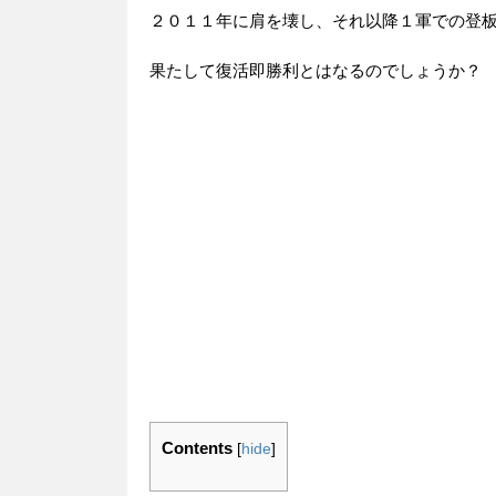
２０１１年に肩を壊し、それ以降１軍での登
果たして復活即勝利とはなるのでしょうか？
Contents
[
hide
]