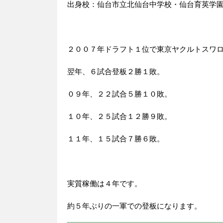
出身校：仙台市立北仙台中学校・仙台育英学
２００７年ドラフト１位で東京ヤクルトスワ
翌年、６試合登板２勝１敗。
０９年、２２試合５勝１０敗。
１０年、２５試合１２勝９敗。
１１年、１５試合７勝６敗。
実質稼働は４年です。
約５年ぶりの一軍での登板になります。