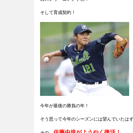
そして育成契約！
今年が最後の勝負の年！
そう思って今年のシーズンには望んでいたは
佐藤由規がようやく復活！
その、