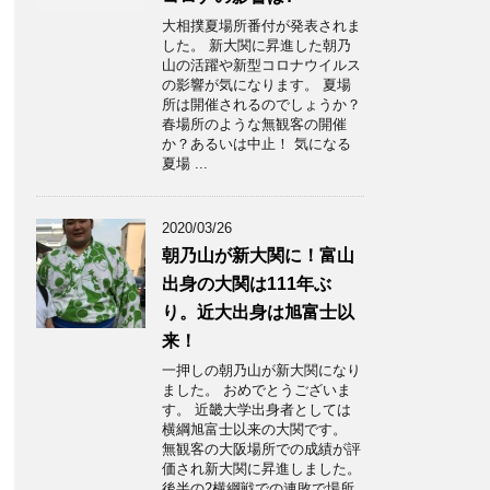
大相撲夏場所番付が発表されま
した。 新大関に昇進した朝乃
山の活躍や新型コロナウイルス
の影響が気になります。 夏場
所は開催されるのでしょうか？
春場所のような無観客の開催
か？あるいは中止！ 気になる
夏場 ...
2020/03/26
朝乃山が新大関に！富山
出身の大関は111年ぶ
り。近大出身は旭富士以
来！
一押しの朝乃山が新大関になり
ました。 おめでとうございま
す。 近畿大学出身者としては
横綱旭富士以来の大関です。
無観客の大阪場所での成績が評
価され新大関に昇進しました。
後半の2横綱戦での連敗で場所