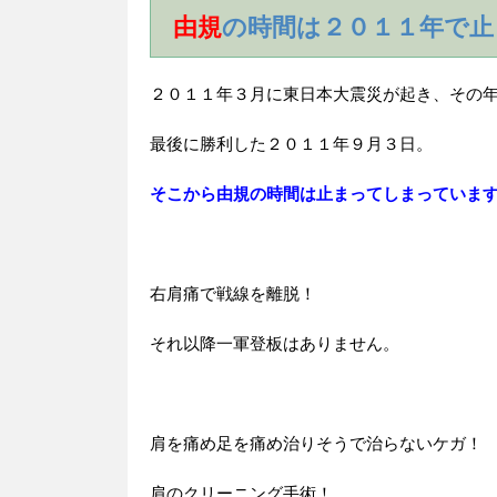
由規
の時間は２０１１年で止
２０１１年３月に東日本大震災が起き、その
最後に勝利した２０１１年９月３日。
そこから由規の時間は止まってしまっていま
右肩痛で戦線を離脱！
それ以降一軍登板はありません。
肩を痛め足を痛め治りそうで治らないケガ！
肩のクリーニング手術！