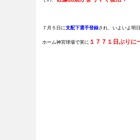
７月５日に
支配下選手登録
され、いよいよ明
１７７１日ぶりに
ホーム神宮球場で実に