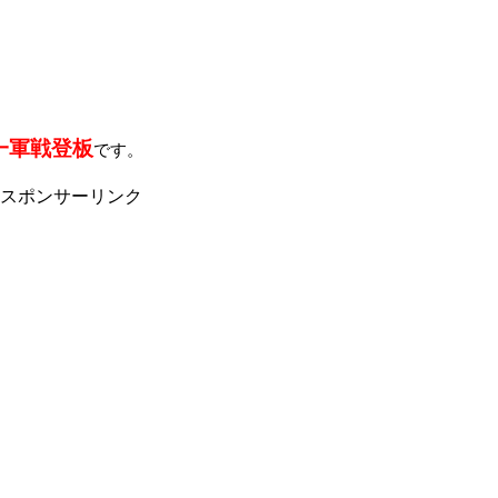
日
一軍戦登板
です。
スポンサーリンク