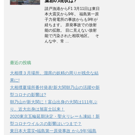
葉郡の現状は?
請戸漁港からF1 3月11日は東日
本大震災から9年。 福島第一原
子力発電所の事故からも9年が
経ちます。 原発事故での放射
能の拡散。 目に見えない放射
能で汚染された相双地区。 そ
んな中、常 ...
最近の投稿
大相撲３月場所。溜席の妖精の周りが残念な結
果に!
大相撲夏場所番付発表!新大関朝乃山の活躍や新
型コロナの影響は?
朝乃山が新大関に！富山出身の大関は111年ぶ
り。近大出身は旭富士以来！
2020東京五輪延期決定・聖火リレーも凍結！新
型コロナウイルスの影響はいつまで？
東日本大震災•福島第一原発事故 から9年!福島