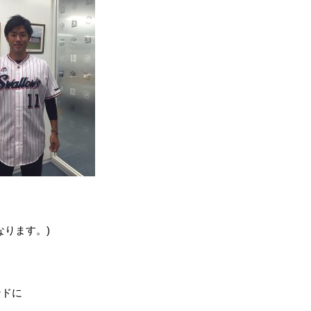
！
なります。)
ンドに