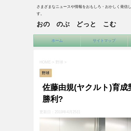
さまざまなニュースや情報をおもしろ・おかしく発信
す。
おの のぶ どっと こむ
ホーム
サイトマップ
HOME
>
野球
>
野球
佐藤由規(ヤクルト)育
勝利?
更新日：
2019年4月25日