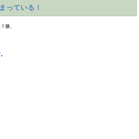
まっている！
年７勝。
す。