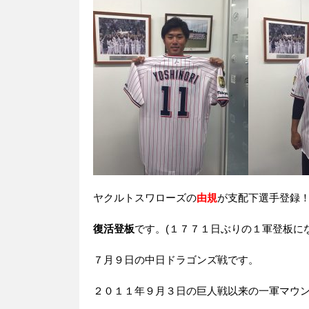
ヤクルトスワローズの
由規
が支配下選手登録
復活登板
です。(１７７１日ぶりの１軍登板に
７月９日の中日ドラゴンズ戦です。
２０１１年９月３日の巨人戦以来の一軍マウ