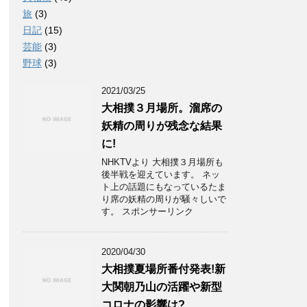
旅
(3)
日記
(15)
芸能
(3)
野球
(3)
2021/03/25
大相撲３月場所。溜席の
妖精の周りが残念な結果
に!
NHKTVより 大相撲３月場所も
後半戦を迎えています。 ネッ
ト上の話題にもなっているたま
り席の妖精の周りが騒々しいで
す。 スポンサーリンク
2020/04/30
大相撲夏場所番付発表!新
大関朝乃山の活躍や新型
コロナの影響は?