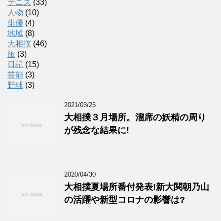
テニス
(33)
人物
(10)
俳優
(4)
地域
(8)
大相撲
(46)
旅
(3)
日記
(15)
芸能
(3)
野球
(3)
2021/03/25
大相撲３月場所。溜席の妖精の周り
が残念な結果に!
2020/04/30
大相撲夏場所番付発表!新大関朝乃山
の活躍や新型コロナの影響は?