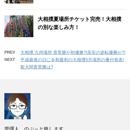
大相撲夏場所チケット完売！大相撲
の別な楽しみ方！
PREV
大相撲 九州場所 貴景勝が初優勝?!高安の逆転優勝か?!
NEXT
平成最後の日に令和最初の大相撲5月場所の番付発表!
新大関貴景勝は?
管理人 のぶ～と申します。