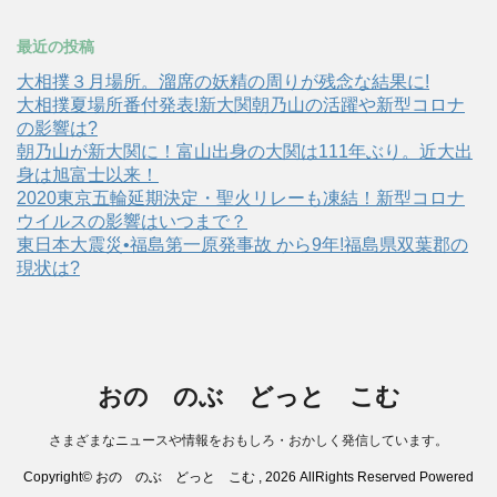
最近の投稿
大相撲３月場所。溜席の妖精の周りが残念な結果に!
大相撲夏場所番付発表!新大関朝乃山の活躍や新型コロナ
の影響は?
朝乃山が新大関に！富山出身の大関は111年ぶり。近大出
身は旭富士以来！
2020東京五輪延期決定・聖火リレーも凍結！新型コロナ
ウイルスの影響はいつまで？
東日本大震災•福島第一原発事故 から9年!福島県双葉郡の
現状は?
おの のぶ どっと こむ
さまざまなニュースや情報をおもしろ・おかしく発信しています。
Copyright© おの のぶ どっと こむ , 2026 AllRights Reserved Powered