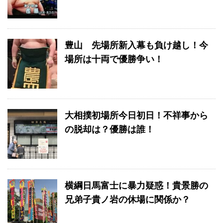
豊山 先場所新入幕も負け越し！今
場所は十両で優勝争い！
大相撲初場所今日初日！不祥事から
の脱却は？優勝は誰！
横綱日馬富士に暴力疑惑！貴景勝の
兄弟子貴ノ岩の休場に関係か？