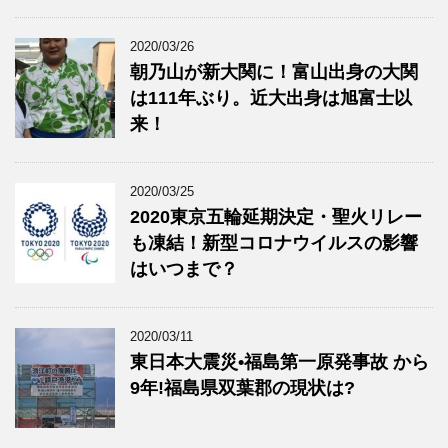
2020/03/26
朝乃山が新大関に！富山出身の大関
は111年ぶり。近大出身は旭富士以
来！
2020/03/25
2020東京五輪延期決定・聖火リレー
も凍結！新型コロナウイルスの影響
はいつまで？
2020/03/11
東日本大震災•福島第一原発事故 から
9年!福島県双葉郡の現状は?