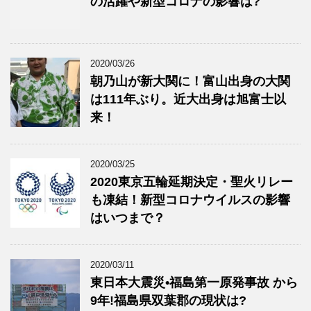
の活躍や新型コロナの影響は?
2020/03/26
朝乃山が新大関に！富山出身の大関
は111年ぶり。近大出身は旭富士以
来！
2020/03/25
2020東京五輪延期決定・聖火リレー
も凍結！新型コロナウイルスの影響
はいつまで？
2020/03/11
東日本大震災•福島第一原発事故 から
9年!福島県双葉郡の現状は?