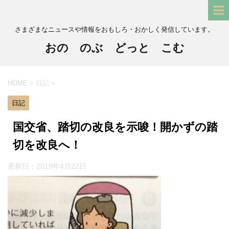
さまざまなニュースや情報をおもしろ・おかしく発信しています。
おの のぶ どっと こむ
HOME
>
日記
>
日記
国交省、踏切の改良を示唆！開かずの踏
切を改良へ！
更新日：
2019年4月22日