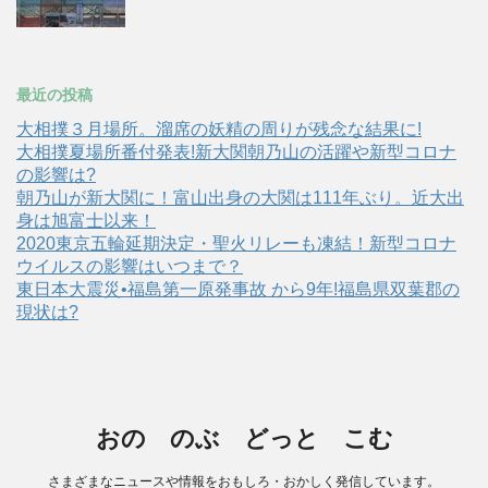
最近の投稿
大相撲３月場所。溜席の妖精の周りが残念な結果に!
大相撲夏場所番付発表!新大関朝乃山の活躍や新型コロナ
の影響は?
朝乃山が新大関に！富山出身の大関は111年ぶり。近大出
身は旭富士以来！
2020東京五輪延期決定・聖火リレーも凍結！新型コロナ
ウイルスの影響はいつまで？
東日本大震災•福島第一原発事故 から9年!福島県双葉郡の
現状は?
おの のぶ どっと こむ
さまざまなニュースや情報をおもしろ・おかしく発信しています。