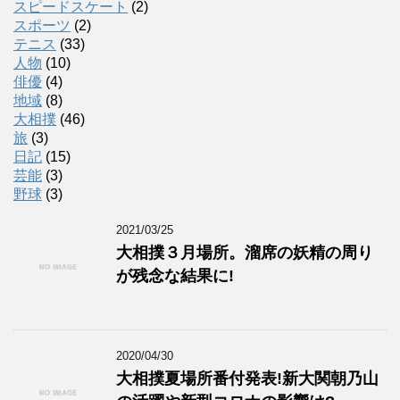
スピードスケート
(2)
スポーツ
(2)
テニス
(33)
人物
(10)
俳優
(4)
地域
(8)
大相撲
(46)
旅
(3)
日記
(15)
芸能
(3)
野球
(3)
2021/03/25
大相撲３月場所。溜席の妖精の周り
が残念な結果に!
2020/04/30
大相撲夏場所番付発表!新大関朝乃山