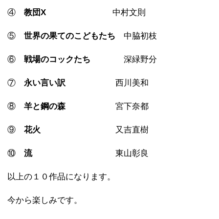
④
教団X
中村文則
⑤
世界の果てのこどもたち
中脇初枝
⑥
戦場のコックたち
深緑野分
⑦
永い言い訳
西川美和
⑧
羊と鋼の森
宮下奈都
⑨
花火
又吉直樹
⑩
流
東山彰良
以上の１０作品になります。
今から楽しみです。