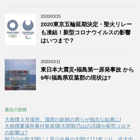
2020/03/25
2020東京五輪延期決定・聖火リレー
も凍結！新型コロナウイルスの影響
はいつまで？
2020/03/11
東日本大震災•福島第一原発事故 から
9年!福島県双葉郡の現状は?
最近の投稿
大相撲３月場所。溜席の妖精の周りが残念な結果に!
大相撲夏場所番付発表!新大関朝乃山の活躍や新型コロナ
の影響は?
朝乃山が新大関に！富山出身の大関は111年ぶり。近大出