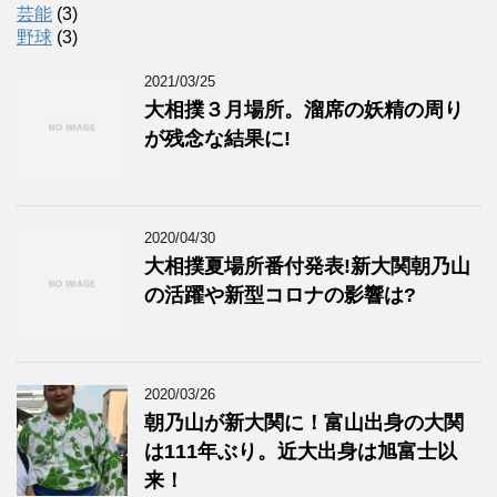
芸能
(3)
野球
(3)
2021/03/25
大相撲３月場所。溜席の妖精の周り
が残念な結果に!
2020/04/30
大相撲夏場所番付発表!新大関朝乃山
の活躍や新型コロナの影響は?
2020/03/26
朝乃山が新大関に！富山出身の大関
は111年ぶり。近大出身は旭富士以
来！