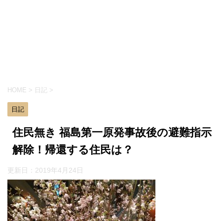
HOME
>
日記
>
日記
住民無き 福島第一原発事故後の避難指示
解除！帰還する住民は？
更新日：
2019年4月24日