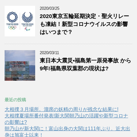
2020/03/25
2020東京五輪延期決定・聖火リレー
も凍結！新型コロナウイルスの影響
はいつまで？
2020/03/11
東日本大震災•福島第一原発事故 から
9年!福島県双葉郡の現状は?
最近の投稿
大相撲３月場所。溜席の妖精の周りが残念な結果に!
大相撲夏場所番付発表!新大関朝乃山の活躍や新型コロナ
の影響は?
朝乃山が新大関に！富山出身の大関は111年ぶり。近大出
身は旭富士以来！