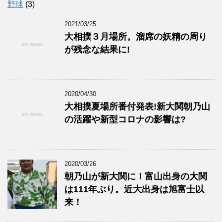
野球
(3)
2021/03/25
大相撲３月場所。溜席の妖精の周り
が残念な結果に!
2020/04/30
大相撲夏場所番付発表!新大関朝乃山
の活躍や新型コロナの影響は?
2020/03/26
朝乃山が新大関に！富山出身の大関
は111年ぶり。近大出身は旭富士以
来！