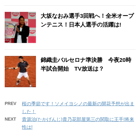
大坂なおみ選手3回戦へ！全米オープ
ンテニス！日本人選手の活躍は!
錦織圭バルセロナ準決勝 今夜20時
半試合開始 TV放送は？
PREV
桜の季節です！ソメイヨシノの最新の開花予想が出ま
した！
NEXT
貴源治(たかげんじ)貴乃花部屋第三の関取に王手!将来
性は!