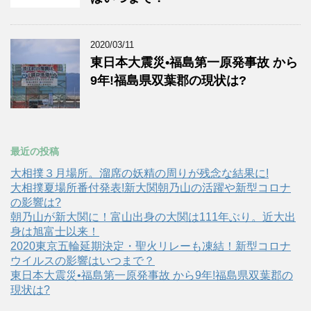
2020/03/11
東日本大震災•福島第一原発事故 から
9年!福島県双葉郡の現状は?
最近の投稿
大相撲３月場所。溜席の妖精の周りが残念な結果に!
大相撲夏場所番付発表!新大関朝乃山の活躍や新型コロナ
の影響は?
朝乃山が新大関に！富山出身の大関は111年ぶり。近大出
身は旭富士以来！
2020東京五輪延期決定・聖火リレーも凍結！新型コロナ
ウイルスの影響はいつまで？
東日本大震災•福島第一原発事故 から9年!福島県双葉郡の
現状は?