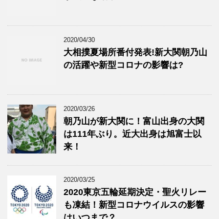
2020/04/30
大相撲夏場所番付発表!新大関朝乃山
の活躍や新型コロナの影響は?
2020/03/26
朝乃山が新大関に！富山出身の大関
は111年ぶり。近大出身は旭富士以
来！
2020/03/25
2020東京五輪延期決定・聖火リレー
も凍結！新型コロナウイルスの影響
はいつまで？